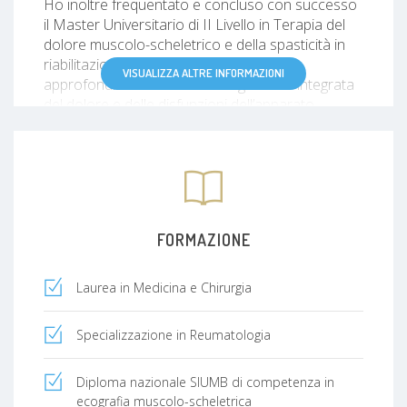
Ho inoltre frequentato e concluso con successo
il Master Universitario di II Livello in Terapia del
dolore muscolo-scheletrico e della spasticità in
riabilitazione, che mi ha permesso di
VISUALIZZA ALTRE INFORMAZIONI
approfondire ulteriormente la gestione integrata
del dolore e delle disfunzioni dell’apparato
locomotore.
La mia passione per la valutazione strumentale
del paziente mi ha portata a perfezionare le
competenze anche in ambito
videocapillaroscopico, completando con
FORMAZIONE
successo il primo corso EULAR di capillaroscopia
e microcircolo.
Laurea in Medicina e Chirurgia
Mi occupo della diagnosi, del monitoraggio e del
trattamento delle malattie reumatiche, con un
Specializzazione in Reumatologia
approccio personalizzato che integra le più
moderne tecniche ecografiche alla valutazione
clinica.
Diploma nazionale SIUMB di competenza in
ecografia muscolo-scheletrica