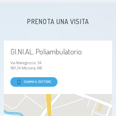
Brachialgia
PRENOTA UNA VISITA
Lombalgia
Lupus eritematoso sistemico
GI.NI.AL. Poliambulatorio
Mal di schiena
Via Maregrosso 34
Dolori ossei
98124 Messina, ME
Spondiloartrite anchilosante
CHIAMA IL DOTTORE
Dolore articolare
Deformità osteoarticolari