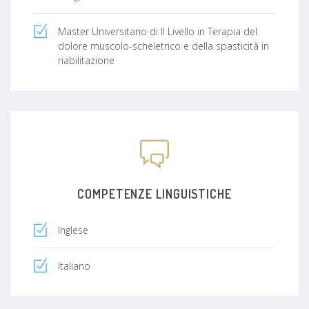
Il mio obiettivo è offrire una cura completa e
mirata, volta a migliorare la qualità di vita di chi
Master Universitario di II Livello in Terapia del
convive con patologie muscolo-scheletriche e
dolore muscolo-scheletrico e della spasticità in
reumatiche.
riabilitazione
COMPETENZE LINGUISTICHE
Inglese
Italiano