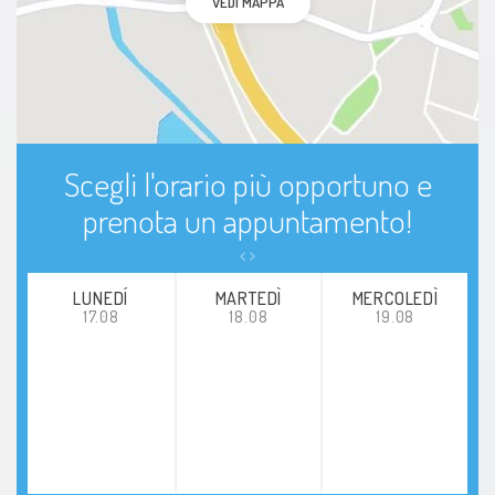
VEDI MAPPA
Scegli l'orario più opportuno e
prenota un appuntamento!
LUNEDÍ
MARTEDÌ
MERCOLEDÌ
17.08
18.08
19.08