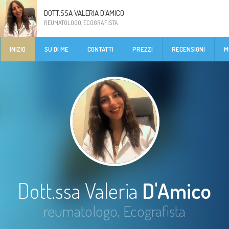
DOTT.SSA VALERIA D'AMICO
REUMATOLOGO, ECOGRAFISTA
INIZIO
SU DI ME
CONTATTI
PREZZI
RECENSIONI
M
Dott.ssa Valeria
D'Amico
reumatologo, Ecografista