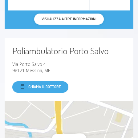
Artrosi
VISUALIZZA ALTRE INFORMAZIONI
Dermatomiosite
Gonartrosi (artrosi del ginocchio)
Poliambulatorio Porto Salvo
Tendinite
Via Porto Salvo 4
98121 Messina, ME
Epicondilite
CHIAMA IL DOTTORE
Gomito del tennista (epicondilite)
Mialgia
Reumatismo
Sarcoidosi