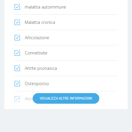
malattia autoimmune
Malattia cronica
Articolazione
Connettivite
Artrite psoriasica
Osteoporosi
VISUALIZZA ALTRE INFORMAZIONI
Artrite reumatoide
Fibromialgia
Lupus